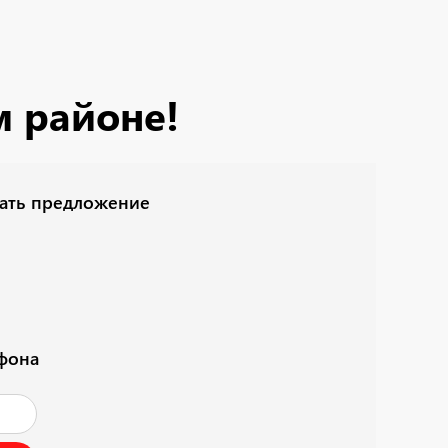
м районе!
лать предложение
ефона