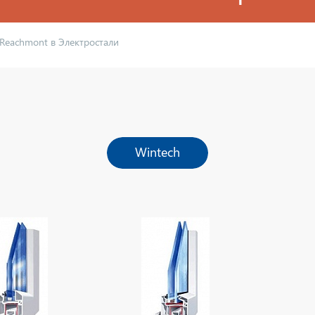
Reachmont в Электростали
Wintech