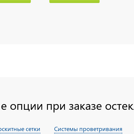
 опции при заказе осте
скитные сетки
Системы проветривания