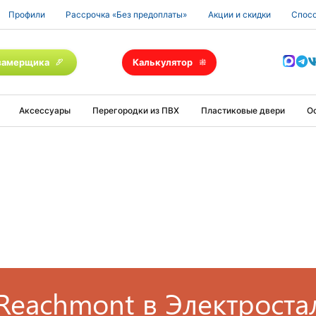
Профили
Рассрочка «Без предоплаты»
Акции и скидки
Спосо
замерщика
Калькулятор
Аксессуары
Перегородки из ПВХ
Пластиковые двери
О
Reachmont в Электроста