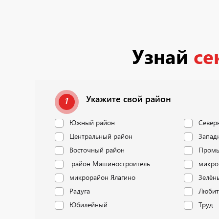
Узнай
се
Укажите свой район
1
Южный район
Север
Центральный район
Запад
Восточный район
Промы
район Машиностроитель
микро
микрорайон Ялагино
Зелён
Радуга
Любит
Юбилейный
Труд