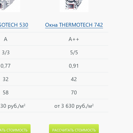
SOTECH 530
Окна THERMOTECH 742
A
A++
3/3
5/5
0,77
0,91
32
42
58
70
430 руб./м
от 3 630 руб./м
2
2
АТЬ СТОИМОСТЬ
РАССЧИТАТЬ СТОИМОСТЬ