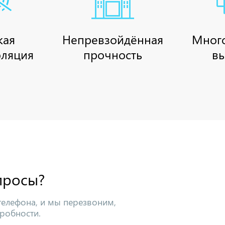
кая
Непревзойдённая
Мног
ляция
прочность
в
просы?
телефона, и мы перезвоним,
робности.