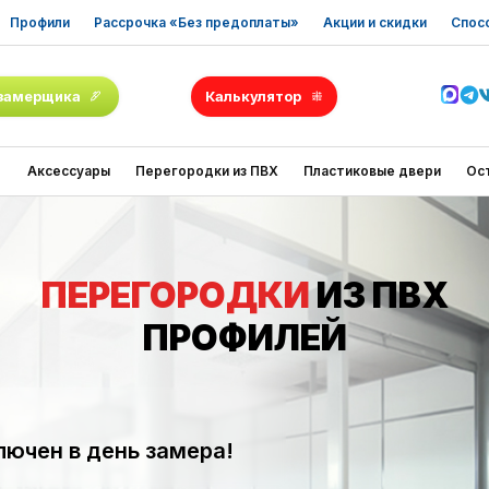
Профили
Рассрочка «Без предоплаты»
Акции и скидки
Спос
замерщика
Калькулятор
Аксессуары
Перегородки из ПВХ
Пластиковые двери
Ос
ПЕРЕГОРОДКИ
ИЗ ПВХ
ПРОФИЛЕЙ
лючен в день замера!