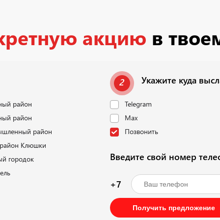
кретную акцию
в твое
Укажите куда выс
2
ный район
Telegram
ный район
Max
шленный район
Позвонить
район Клюшки
Введите свой номер тел
ый городок
ель
+7
Получить предложение