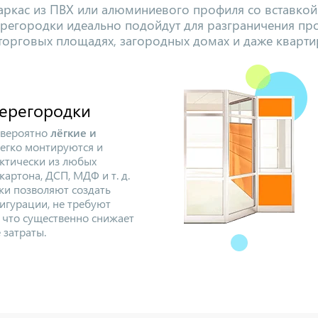
ркас из ПВХ или алюминиевого профиля со вставкой 
ерегородки идеально подойдут для разграничения про
торговых площадях, загородных домах и даже кварти
ерегородки
евероятно
лёгкие и
легко монтируются и
актически из любых
картона, ДСП, МДФ и т. д.
и позволяют создать
игурации, не требуют
 что существенно снижает
 затраты.