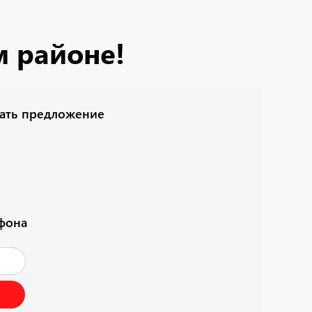
м районе!
лать предложение
ефона