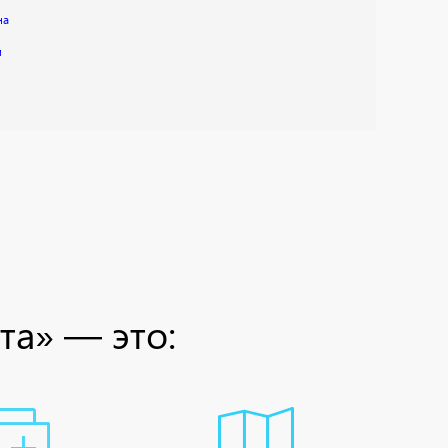
на
и
та» — это: