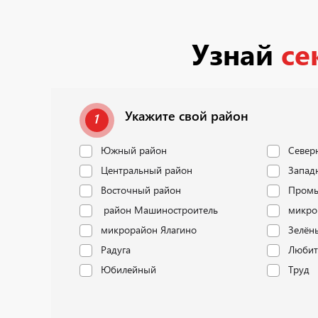
Узнай
се
Укажите свой район
1
Южный район
Север
Центральный район
Запад
Восточный район
Промы
район Машиностроитель
микро
микрорайон Ялагино
Зелён
Радуга
Любит
Юбилейный
Труд