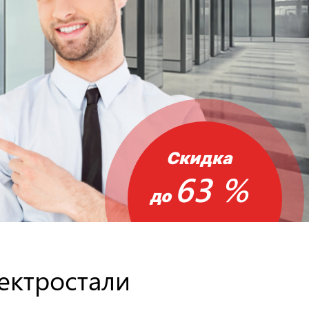
Скидка
63 %
до
ектростали