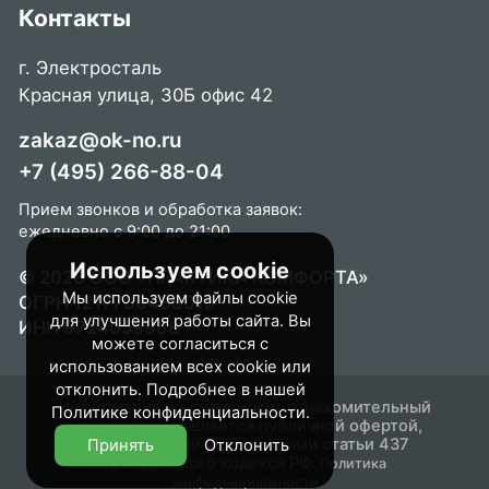
Контакты
г. Электросталь
Красная улица, 30Б офис 42
zakaz@ok-no.ru
+7 (495) 266-88-04
Прием звонков и обработка заявок:
ежедневно с 9:00 до 21:00
Используем cookie
© 2026 ООО «ПРАКТИКА КОМФОРТА»
Мы используем файлы cookie
ОГРН 1217700488015
для улучшения работы сайта. Вы
ИНН 9724059968
можете согласиться с
использованием всех cookie или
отклонить. Подробнее в нашей
Информация на сайте носит ознакомительный
Политике конфиденциальности
.
характер и не является публичной офертой,
определяемой положениями статьи 437
Принять
Отклонить
Гражданского кодекса РФ.
Политика
конфиденциальности