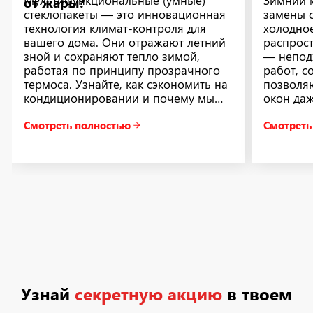
Мультифункциональные (умные)
Зимний 
от жары?
стеклопакеты — это инновационная
замены с
технология климат-контроля для
холодное
вашего дома. Они отражают летний
распрос
зной и сохраняют тепло зимой,
— непод
работая по принципу прозрачного
работ, 
термоса. Узнайте, как сэкономить на
позволя
кондиционировании и почему мы
окон даж
устанавливаем такие умные стекла в
Давайте
Смотреть полностью
Смотреть
подарок при...
зимнего 
Узнай
секретную акцию
в твоем